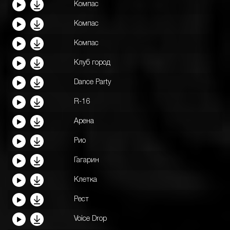
Компас
Компас
Компас
Клуб город
Dance Party
R-16
Арена
Рио
Гагарин
Клетка
Рест
Voice Drop