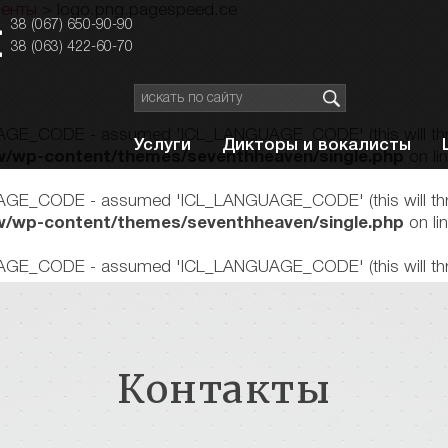
иенты
>
logo.png.pagespeed.ce
38 (067) 650-90-90
38 (063) 422-60-70
GE_CODE - assumed 'ICL_LANGUAGE_CODE' (this will throw a
Услуги
Дикторы и вокалисты
/wp-content/themes/seventhheaven/single.php
on li
GE_CODE - assumed 'ICL_LANGUAGE_CODE' (this will throw a
/wp-content/themes/seventhheaven/single.php
on li
GE_CODE - assumed 'ICL_LANGUAGE_CODE' (this will throw a
/wp-content/themes/seventhheaven/single.php
on li
GE_CODE - assumed 'ICL_LANGUAGE_CODE' (this will throw a
/wp-content/themes/seventhheaven/single.php
on li
Контакты