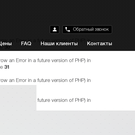
Обратный звонок
n Error in a future version of PHP) in
Цены
FAQ
Наши клиенты
Контакты
ne
30
n Error in a future version of PHP) in
ne
31
n Error in a future version of PHP) in
ne
34
n Error in a future version of PHP) in
ne
35