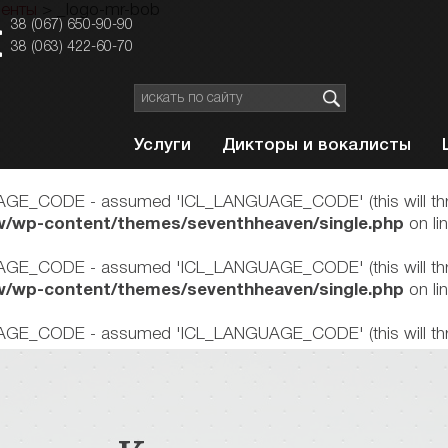
иенты
>
_logo-mr-bob
38 (067) 650-90-90
38 (063) 422-60-70
Услуги
Дикторы и вокалисты
GE_CODE - assumed 'ICL_LANGUAGE_CODE' (this will throw a
/wp-content/themes/seventhheaven/single.php
on li
GE_CODE - assumed 'ICL_LANGUAGE_CODE' (this will throw a
/wp-content/themes/seventhheaven/single.php
on li
GE_CODE - assumed 'ICL_LANGUAGE_CODE' (this will throw a
/wp-content/themes/seventhheaven/single.php
on li
GE_CODE - assumed 'ICL_LANGUAGE_CODE' (this will throw a
/wp-content/themes/seventhheaven/single.php
on li