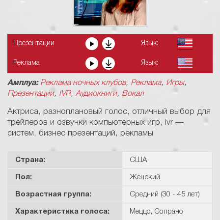
Презентации
Язык:
Реклама
Язык:
,
,
,
Амплуа:
Реклама ночных клубов
Реклама
Игры
,
,
,
Презентации
IVR
Аудиокниги
Вокал
Актриса, разноплановый голос, отличный выбор для
трейлеров и озвучки компьютерных игр, ivr —
систем, бизнес презентаций, рекламы
Страна:
США
Пол:
Женский
Возрастная группа:
Средний (30 - 45 лет)
Характеристикa голоса:
Меццо
,
Сопрано