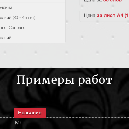
Цена за
60 слов
нский
Цена
за лист А4 (
едний (30 - 45 лет)
ццо
,
Сопрано
едний
Примеры работ
Название
IVR