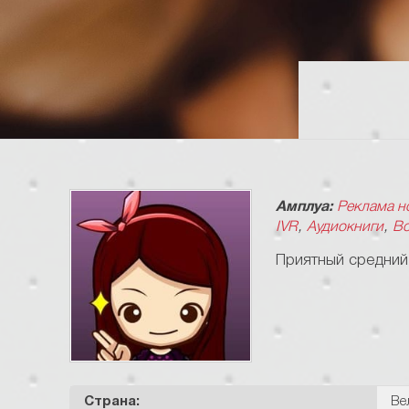
Амплуа:
Реклама н
,
,
IVR
Аудиокниги
Во
Приятный средний
Страна:
Ве