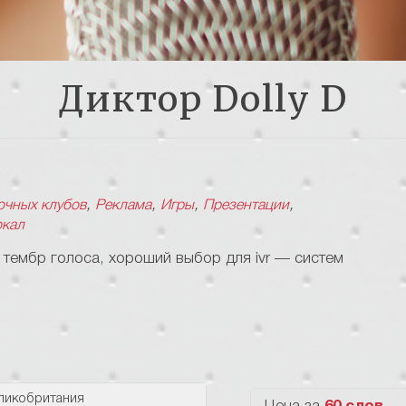
Диктор
Dolly D
,
,
,
,
очных клубов
Реклама
Игры
Презентации
кал
 тембр голоса, хороший выбор для ivr — систем
ликобритания