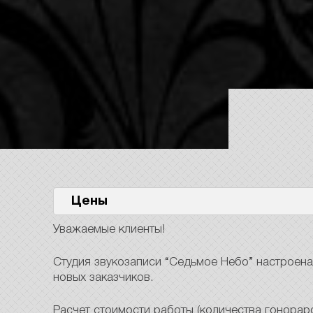
Цены
Уважаемые клиенты!
Студия звукозаписи “Седьмое Небо” настроена
новых заказчиков.
Расчет стоимости работы (количества гонораро