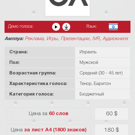
Демо голоса:
Язык:
,
,
,
,
Амплуа:
Реклама
Игры
Презентации
IVR
Аудиокниги
Страна:
Израиль
Пол:
Мужской
Возрастная группа:
Средний (30 - 45 лет)
Характеристикa голоса:
Тенор
,
Баритон
Категория голоса:
Бюджетный
60 $
Цена за
60 слов
180 $
Цена
за лист А4 (1800 знаков)