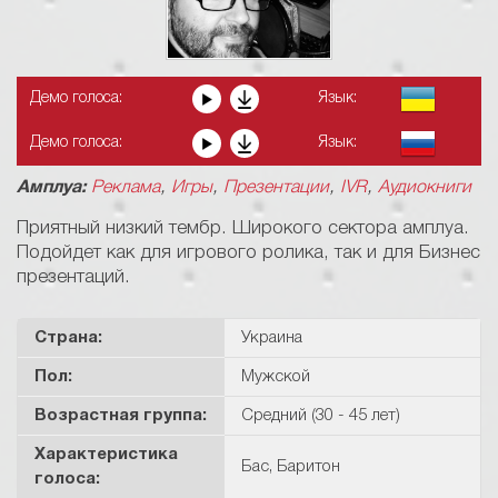
Демо голоса:
Язык:
Демо голоса:
Язык:
,
,
,
,
Амплуа:
Реклама
Игры
Презентации
IVR
Аудиокниги
Приятный низкий тембр. Широкого сектора амплуа.
Подойдет как для игрового ролика, так и для Бизнес
презентаций.
Страна:
Украина
Пол:
Мужской
Возрастная группа:
Средний (30 - 45 лет)
Характеристикa
Бас
,
Баритон
голоса: