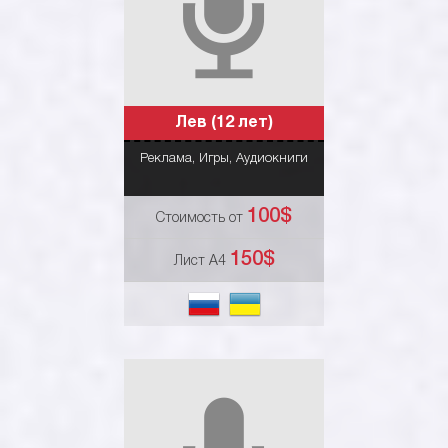
Лев (12 лет)
Нажмите чтобы
Реклама
,
Игры
,
Аудиокниги
посмотреть подробнее
100$
Стоимость от
150$
Лист А4