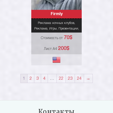
Firmly
Нажмите чтобы
Реклама ночных клубов
,
посмотреть подробнее
Реклама
,
Игры
,
Презентации
,
IVR
,
Аудиокниги
70$
Стоимость от
200$
Лист А4
1
2
3
4
…
22
23
24
→
Контакты